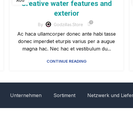
AUG
Creative water features and
exterior
0
By
Godzillas.store
Ac haca ullamcorper donec ante habi tasse
donec imperdiet eturpis varius per a augue
magna hac. Nec hac et vestibulum du...
CONTINUE READING
Unternehmen
Sortiment
Netzwerk und Liefe