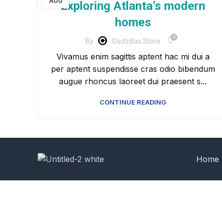
AUG
Exploring Atlanta’s modern
homes
0
By
Godzillas.store
Vivamus enim sagittis aptent hac mi dui a
per aptent suspendisse cras odio bibendum
augue rhoncus laoreet dui praesent s...
CONTINUE READING
Home