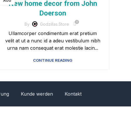
AUG
New home decor from John
Doerson
0
By
Godzillas.store
Ullamcorper condimentum erat pretium
velit at ut a nunc id a adeu vestibulum nibh
urna nam consequat erat molestie lacin...
CONTINUE READING
rung
Kunde werden
Kontakt