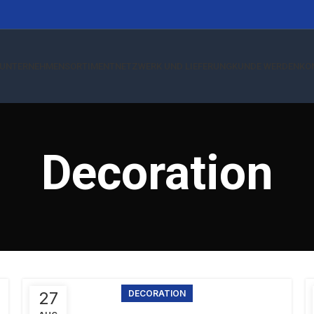
UNTERNEHMEN
SORTIMENT
NETZWERK UND LIEFERUNG
KUNDE WERDEN
KO
Decoration
27
DECORATION